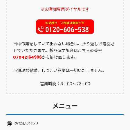
区海老園二丁目5番28号時間平日8時30分～17時15分屋内に設置
※お客様専用ダイヤルです
してあるので、時間に制限があります。個人情報などは必ず消
去して入れましょう。家電量販店に下取りを依頼する新しい電
子ポットを購入する場合は、家電量販店に下取りを依頼できる
こともあります。とくに大手メーカーの電子ポットは、下取り
サービスの対象となることが多いです。下取りの対象外であっ
ても、サービスで無料回収してもらえることもあります。通
日中作業をしていて出れない場合は、折り返しお電話さ
常、新たな電子ポット購入することが条件となっているので、
せていただきます。折り返す場合はこちらの番号
サービスを利用できない場合は、その他の処分方法を検討しま
07042164996
から掛け直します。
しょう。不用品回収業者に処分を依頼する電子ポットは不用品
回収業者に処分を依頼することもできます。大量のものを処分
※無理な勧誘、しつこい営業は一切いたしません。
する場合や、その他不要品がある場合に便利です。ただし、不
用品回収業者の利用はコストがかかるので、少量の場合は利用
営業時間：8：00～22：00
に抵抗を感じるケースもあります。予算や状況を考慮して選択
することをおすすめします。買取業者を利用する新しい電子ポ
ットを処分する場合は、買取業者を利用することもできます。
メニュー
電子ポットは自家用車で店舗に持ち込めるので売却処分しやす
いのもポイントです。インターネットを介するよりも、店舗で
直接やり取りする方が送料や梱包などの手間がかかりません。
お問い合わせ