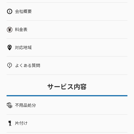
とくに、以下のようなメーカーの電子ポットは人気が高く高値
で買い取ってもらえる可能性が高いです。TIGER（タイガー）
会社概要
ZOJIRUSHI（象印）Peacock（ピーコック）価値のある電子ポ
ットを処分する場合は、買取処分も検討しましょう。個人売買
を利用して処分する状態が良く価値のある電子ポットであれ
料金表
ば、個人売買にて処分することもできます。買取業者で売却で
きない場合でも、買い手が見つかる可能性があります。個人売
対応地域
買を利用する場合は、以下のような方法があります。オークシ
ョン・フリマアプリを利用するジモティーで地元の人に譲る知
人・友人で欲しい人に譲るインターネット上のオークションや
よくある質問
フリマアプリの場合は送料が負担になることがありますが、地
元の人に譲れれば送料がかかりません。ただし、電子ポットは
状態が悪いとクレームの原因になるので、状態や型番などを丁
サービス内容
寧に記載することが大切です。個人間のやり取りでは認識の違
いがあった場合、トラブルになるリスクがあるので慎重に交渉
しましょう。人気メーカーの電子ポットは需要が高いので、状
不用品処分
態が良いものは高値がつくこともあります。電子ポットの寿命
電子ポットの寿命を把握しておくと、故障した場合に処分する
片付け
か修理すべきかを判断できます。一般的に、電子ポットの製造
メーカーは5年間部品を保管することになっているので、電子ポ