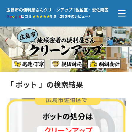
広島市の便利屋さんクリーンアップ | 佐伯区・安佐南区
G
o
o
g
l
e
口コミ
★★★★★
5.0（250件のレビュー）
「 ポット 」の検索結果