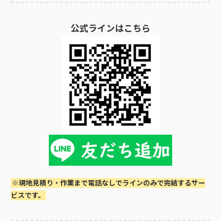
1,100円～◎ 簡単処分するポットのサイズや数量などによって料
金は異なります。お困りごとのある方は、お気軽にご連絡くだ
公式ラインはこちら
さい。ポット・電子ポットの処分を業者に依頼したい方は広島
市佐伯区密着の便利屋クリーンアップにお任せくださいポッ
ト・電子ポットの処分は1,100円～にて承ります。ポット・電子
ポットの処分はサイズや数量により処分料金が異なります。ご
相談、アドバイス、現地調査、お見積もりは全て無料でござい
ます。お気軽にお問い合わせください。広島市佐伯区で自治体
サービスにて処分するポット・電子ポットは広島市佐伯区の自
治体サービスにて処分でき、不燃ごみ扱いで無料で処分できま
す。ただし、一度に大量に出すのは労力がかかりますし、量が
多いと自治体では一度に対応できないケースもあります。大量
にある場合は処分できるかあらかじめ確認が必要です。なお、
指定の集積所までは自分で運ばなくてはならないので、大量に
ある場合は搬出・運搬などに手間がかかります。回収ボックス
に入るものは使用済小型家電として処分縦15cm×横30cm×奥行
※現地見積り・作業まで電話なしでラインのみで完結するサー
40cm以下でボックスに入るものは使用済小型家電としても処
ビスです。
分できます。回収ボックスは、市内11カ所に設置してあり、広島
県佐伯区は以下となっています。佐伯区役所〔1階〕広島市佐伯