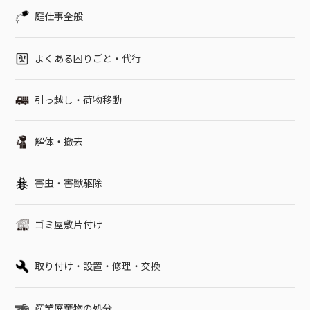
ットの寿命は5年が目安です。電子ポットはお湯が内部に浸透す
庭仕事全般
るので故障しやすいのが特徴であり、とくに使用頻度が多いと
不具合を起こしやすくなります。メーカー保証内に故障した場
合は修理を依頼できますが、電子ポットの耐用年数に達してい
よくある困りごと・代行
る場合は修理をしても再度壊れることが多いので買い替えるの
がおすすめです。とくに、以下のような状態の場合は、処分を
引っ越し・荷物移動
検討しましょう。スイッチを入れても使用できない水が温まり
にくい水蒸気が異常に発生しているお湯がふき出るなどの異常
がある電子ポットの処分の目安を把握しておくと、故障した際
解体・撤去
に対処しやすくなります。広島市佐伯区でのポット・電子ポッ
トの処分は便利屋「クリーンアップ」にお任せください広島市
害虫・害獣駆除
佐伯区でのポット・電子ポットの処分でお困りの方は便利屋
「クリーンアップ」におまかせください。電子ポットは1,100円
～処分対応しています。処分するポットのサイズや数量などに
ゴミ屋敷片付け
よって料金は変動します。状態が良いものや高価なものは買い
取り対象となることもあります。お見積もりは無料です。電話
（0120-606-538）やメール、ラインで対応いたします。電話
取り付け・設置・修理・交換
に出れずに折り返す場合はこちらの番号（070-4216-4996）
から掛け直します。まずは、お気軽にご相談ください。※電話
産業廃棄物の処分