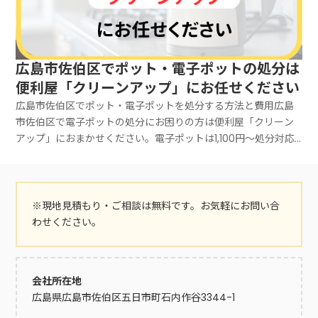
広島市佐伯区でポット・電子ポットの処分は
便利屋「クリーンアップ」にお任せください
広島市佐伯区でポット・電子ポットを処分する方法と費用広島
市佐伯区で電子ポットの処分にお困りの方は便利屋「クリーン
アップ」におまかせください。電子ポットは1,100円～処分対応
しています。お見積もりは無料ですのでお気軽にご相談くださ
い。広島市佐伯区では電子ポットは自治体サービスにて不燃ご
みとして処分できます。少量であれば手軽に処分できますが、
大量にある場合は大変です。広島市佐伯区でポット・電子ポッ
※現地見積もり・ご相談は無料です。お気軽にお問い合
トを処分する方法を以下に示しています。処分方法費用の目安
わせください。
手間不燃ごみとして処分する無料× 大量にある場合は大変小型
家電としてリサイクルボックスを利用する無料× 大量にある場
合は大変家電量販店に下取りを依頼する0円～（プラスになる場
会社所在地
合あり）○ 簡単買取業者を利用する0円～（プラスになる場合
広島県広島市佐伯区五日市町石内作谷3344-1
あり）△ 手間がかかる個人売買もしくは必要な人に譲る0円～
（プラスになる場合あり）× 大変便利屋「クリーンアップ」