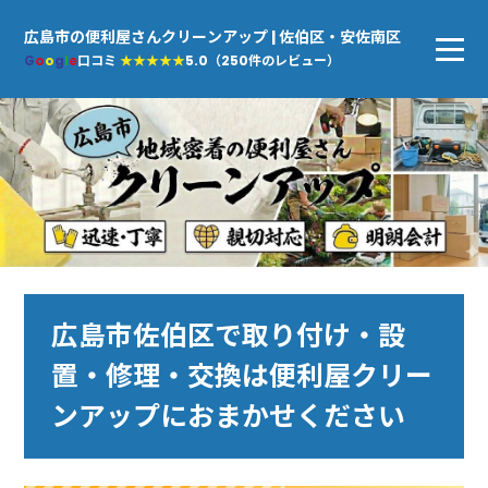
広島市の便利屋さんクリーンアップ | 佐伯区・安佐南区
G
o
o
g
l
e
口コミ
★★★★★
5.0（250件のレビュー）
広島市佐伯区で取り付け・設
置・修理・交換は便利屋クリー
ンアップにおまかせください