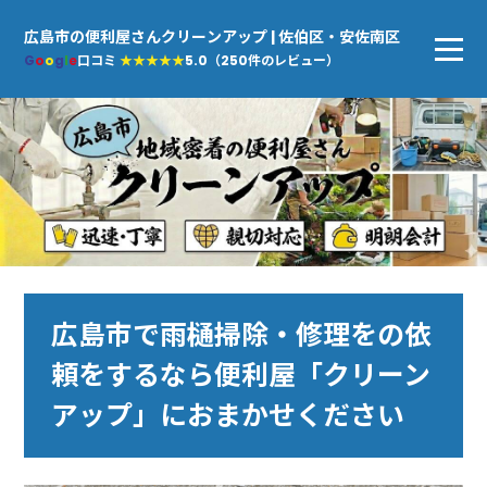
広島市の便利屋さんクリーンアップ | 佐伯区・安佐南区
G
o
o
g
l
e
口コミ
★★★★★
5.0（250件のレビュー）
広島市で雨樋掃除・修理をの依
頼をするなら便利屋「クリーン
アップ」におまかせください