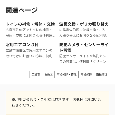
関連ページ
トイレの補修・解体・交換
波板交換・ポリカ張り替え
広島市佐伯区でトイレの補修・
広島市佐伯区で波板交換・ポリ
解体・交換にお困りなら便利屋
カ張り替えにお困りなら便利屋
「クリーンアップ」におまかせ
「クリーンアップ」にお任せく
窓用エアコン取付
防犯カメラ・センサーライ
ください。トイレの補修・解
ださい。波板交換・ポリカ張り
ト設置
広島市佐伯区で窓用エアコンの
体・交換は22,000円～で対応で
替えは8,800円～で対応できま
取り付けにお困りの方は、便利
防犯センサーライトや防犯カメ
きます。ちょっとした補修から解
す。サイズや作業環境などにより
屋「クリーンアップ」におまか
ラの設置は、便利屋「クリーン
体・交換など大がかりな対処が
料金は異なります。ご相談・見積
せください。取り付け費用は
アップ」におまかせください。
必要となるものまで、幅広く対応
もりは無料です。お気軽にお問い
7,700円から対応しています。お
取付工賃は6,600円から、商品購
広島市
佐伯区
雨樋掃除・修理
雨樋掃除
雨樋修理
可能です。ご相談・見積もりは無
合わせください。
見積もりは無料ですので、お気軽
入と取付は9,900円から対応可能
料です。お気軽にお問い合わせく
にご相談ください。
です。お見積もりは無料ですの
ださい。
で、お気軽にご相談ください。
※現地見積もり・ご相談は無料です。お気軽にお問い合
わせください。