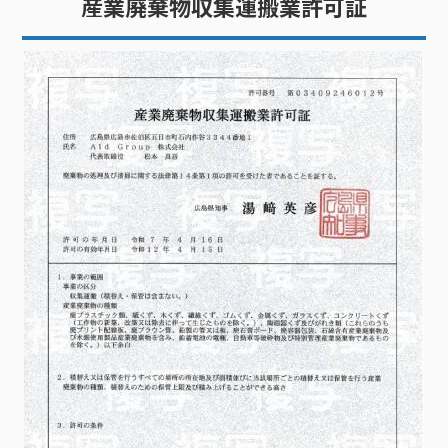
産業廃棄物収集運搬業許可証
ンやメールなどで作業場所の写真や環境、ご依頼内容、ご要望
などをお伝えいただければ対応可能です。予算に限りがあり悩
んでいる場合は、予算の範囲内で対応できるようプランを提案
いたします。お見積もり後のキャンセルは無料なのでお気軽に
ご相談ください。STEP作業実施・お支払い打ち合わせを行いご
希望の日時や内容が決まりましたら、実際に除草剤散布を行い
ます。作業終了後、料金をお支払いいただいて完了となりま
す。木の伐採・抜根にも臨機応変に対応除草する際は周辺の木
のメンテナンスが必要となることもあります。木の伐採・伐根
作業が必要な場合、全ての作業に対応いたします。伐採・伐根
の料金は木の固さや幹の太さ、作業の環境など様々な条件によ
り異なりますが、木の伐採は4,400円～を目安に対応いたしま
す。あらかじめ現地調査し、無料でお見積もりいたします。柔
らかくて細く伐採しやすい木は比較的簡単に作業できますの
で、料金設定はリーズナブルです。一方、太いものや固くて切
りにくい木は作業に時間がかかるので料金設定が高めとなって
います。場合によっては数万円かかることもあります。予算に
限りがある場合はあらかじめご相談いただければ最適なプラン
を提案いたします。砂利敷きの料金の目安庭の除草対策として