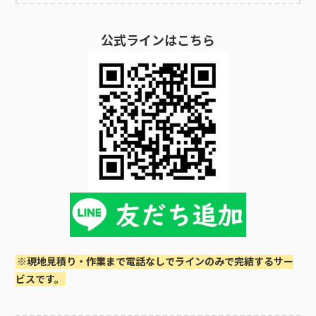
果を実感できないこともあります。雑草が生い茂って困ってい
る方は便利屋「クリーンアップ」にご相談ください。雑草抜き
公式ラインはこちら
をしてきれいにメンテナンスし、除草剤の散布を行って庭のメ
ンテナンスの負担を減らします。その他ご希望に合わせて臨機
応変に対応いたします。お気軽にご相談ください。広島市佐伯
区密着の便利屋クリーンアップにお任せください。除草剤散布
は1時間1名3,300円～で作業いたします。予算の範囲内で作業し
たいなど、臨機応変に対応可能です。ご相談、アドバイス、現
地調査、お見積もりは全て無料でございます。お気軽にお問い
合わせください。※電話に出られず折り返す場合はこちらの番
号07042164996 よりかけ直しいたします。庭のメンテナンス
を依頼する際の料金の目安便利屋「クリーンアップ」では除草
剤散布を含め様々な庭のメンテナンス作業を行っています。料
金の目安を以下に示しています。新規の場合は初回のみ2,200円
の出張料がかからないので、お得に利用できます。草むしり1時
間4,400円～草刈り機1時間3,300円～4,400円作業料1名1時間
※現地見積り・作業まで電話なしでラインのみで完結するサー
3,300円機械使用料：1時間1,100円出張料：2,200円除草剤1時間1
ビスです。
名3,300円～木の伐採4,400円～剪定1時間3,300円庭のメンテナ
ンスを依頼したい方は、打ち合わせ段階で希望の内容を伝えて