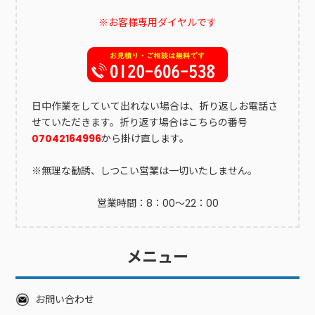
おくと理想通りに仕上がりやすくなります。除草剤散布前に草
※お客様専用ダイヤルです
むしり・草刈り関連の作業が必要なケースあり雑草のメンテナ
ンスができておらず荒れている場合、除草剤を活用するのが効
果的ですが除草剤を散布できる状態ではないこともあります。
除草剤散布前には草むしり・草刈を行いきれいな状態にする必
要があります。便利屋「クリーンアップ」では草むしり・草刈
りから除草剤散布までワンストップで対応しますので手間はか
日中作業をしていて出れない場合は、折り返しお電話さ
かりません。草抜きなどは定期的に行えば荒れて収拾がつかな
せていただきます。折り返す場合はこちらの番号
い状態になることはないですが、日頃忙しかったり空き家から
07042164996
から掛け直します。
離れている場合、雑草の定期メンテナンスをするのは困難で
す。そのような場合は、除草剤を使用して雑草が生えにくい環
※無理な勧誘、しつこい営業は一切いたしません。
境にするのが効果的です。広範囲な場所での除草剤散布にも対
応可能除草剤散布は一軒家の家庭のみならず、アパートやマン
営業時間：8：00～22：00
ションなどの集合住宅、法人、駐車場関連など様々な場所での
ご依頼を承っています。広い敷地面積の場所に除草剤を散布す
るのは技術が必要であり、十分な効果を得るにはコツを把握し
メニュー
ておくことが大切です。以下のような悩みを抱え、多くの方が
作業を依頼されています。木が生い茂っていて日当たりが悪く
洗濯物が乾きにくい草が生い茂って周辺住民から苦情がきてい
お問い合わせ