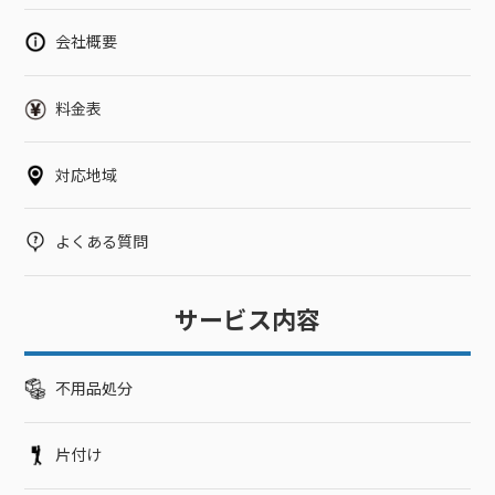
る雑草が多く毛虫が大量発生している雑草が生い茂っていてど
こから手をつければ良いか分からない一軒家であれば個人の裁
会社概要
量で除草剤を散布できますが、アパートやマンションなどの集
合住宅では規制もあるので除草剤を散布できずに悩む方も多い
です。状況に応じて相談や対応を行いますので、お悩みのある
料金表
方はご連絡ください。除草剤散布に関するよくある質問除草剤
散布に関するよくある質問をまとめました。ご依頼予定のある
対応地域
方は参考にしてください。除草剤の散布を依頼したいのです
が、周辺住民へ影響がないか不安です。事前に周辺の方へ説明
するなど、対応してもらえますか？近隣の方へのアナウンスな
よくある質問
ども、状況に合わせて対応いたします。ご説明に後に反対され
るなどトラブルがある場合も、臨機応変に対応いたします。雑
草が1メートル以上と荒れ放題になっているのですが、除草剤散
サービス内容
布のみで対処できますか？雑草が生い茂っている場合は、除草
剤のみでは対応できないことがあります。そのため、状況に応
じて草刈りから作業を行います。除草剤散布以外の作業が発生
不用品処分
する場合は、オプション料金がかかります。お見積もりは無料
ですので、お気軽にご連絡ください。除草剤の匂いが周辺住民
片付け
の方へ影響しないですか？除草剤の匂いはほとんどなく、これ
までトラブルになった事例はありません。安心してご依頼くだ