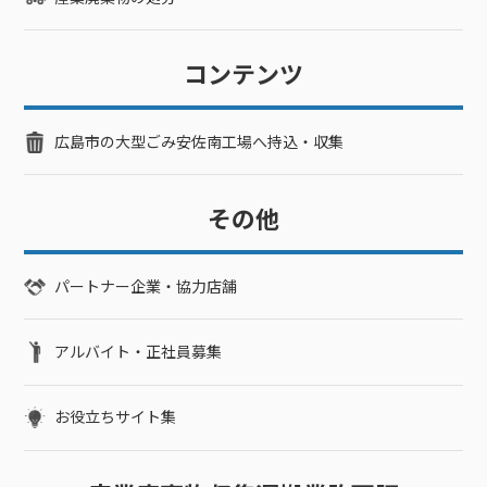
でいない場合は状況を把握できずに長期間放置しがちですが、
庭が荒れ放題になると様々なトラブルが発生して収拾がつかな
くなることもあります。たとえば、害虫や害獣が住みついて建
コンテンツ
物に被害が及んだり、周辺の住宅にも影響して迷惑がかかるこ
ともあります。場合によっては周辺住民からの苦情がくること
もあるので注意が必要です。便利屋「クリーンアップ」では除
広島市の大型ごみ安佐南工場へ持込・収集
草剤の散布はもちろん、空き家の庭の見回りや草抜きなど幅広
いサービスを行っています。空き家を管理しきれず悩んでいる
方や、空き家から離れて暮らしており管理できない方は、お気
その他
軽にご相談ください。除草剤散布ご利用までの流れ便利屋「ク
リーンアップ」で除草剤散布サービスを利用する際は、全ての
作業を丸投げできるので手間がほとんどかかりません。お気軽
パートナー企業・協力店舗
にご相談ください。STEPお問い合わせ除草剤散布を希望する場
合はまず、お電話、LINE、お問い合わせフォームにてご相談くだ
さい。庭のメンテナンス関連でお困りごとがありましたら、ご
アルバイト・正社員募集
希望に合わせて作業内容を提案いたします。※電話に出られず
折り返す場合はこちらの番号07042164996よりかけ直しいたし
お役立ちサイト集
ます。STEPスタッフによる無料お見積もり除草剤散布のご依頼
を承る際はスタッフが実際に現地へ出向き、無料でお見積もり
いたします。現地調査前に概算を知り判断したい場合は、ライ