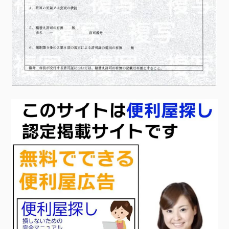
除草剤散布以外にも、砂利敷きをするのも効果があります。便
利屋「クリーンアップ」での砂利敷きの料金の目安を以下に示
しています。除草対策を目的とした砂利敷も対応しています。
気になる方はお気軽にご相談ください。普通砂利9,000円/?防
犯砂利13,500円/?除草剤散布を業者に依頼したい方は便利屋
「クリーンアップ」にご相談ください除草剤散布をコストを抑
えてスムーズに行いたい方は便利屋「クリーンアップ」にお任
せください。除草剤散布は1時間1名3,300円～となっています。
リーズナブルな料金でスピーディーに対応いたします。除草剤
の散布のみならず、庭のメンテナンスに幅広く対応していま
す。お見積もりは無料です。電話（0120-606-538）やメー
ル、ラインで対応いたします。まずは、お気軽にご相談くださ
い。電話が出れずに折り返す場合はこちらの番号「070-4216-
4996」から掛け直します。※電話に出られず折り返す場合はこ
ちらの番号07042164996よりかけ直しいたします。