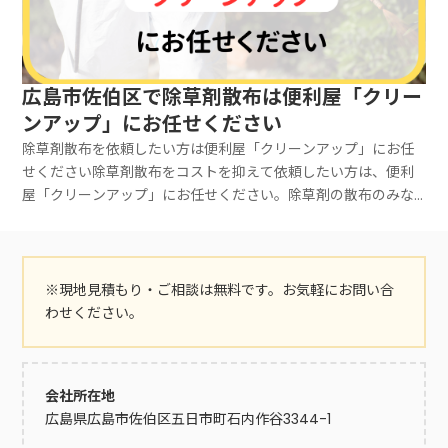
広島市佐伯区で除草剤散布は便利屋「クリー
ンアップ」にお任せください
除草剤散布を依頼したい方は便利屋「クリーンアップ」にお任
せください除草剤散布をコストを抑えて依頼したい方は、便利
屋「クリーンアップ」にお任せください。除草剤の散布のみな
らず、庭のお手入れ全般のご依頼を承っています。除草剤散布
は1時間1名3,300円～となっています。お見積もりは無料ですの
でお気軽にご相談ください。「庭の雑草が生い茂って何から手
をつければ良いかわからない」「庭の木が伸びて駐車場の車に
※現地見積もり・ご相談は無料です。お気軽にお問い合
当たりかけている」などと日常生活に支障を来し、除草剤散布
わせください。
を依頼する方は多いです。除草剤を使用することで雑草抜きの
負担を抑えられますが、慣れていない場合に自力で除草剤を散
布するのはハードルが高いといわれています。除草剤の効果を
会社所在地
十分に得るには除草剤の使用量や作業量を庭の広さや環境によ
広島県広島市佐伯区五日市町石内作谷3344-1
って調整する必要がありますが、知識がないと適切な方法で対
処することはできません。間違った方法で散布すると十分な効