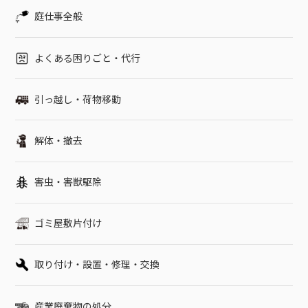
さい。空き家の庭の雑草処理のみならず、その他の不用品処分
庭仕事全般
や木の伐採なども同時に行えますか？空き家の庭の雑草処理以
外にも、幅広いサポートを行っています。その他ご希望があり
ましたら、打ち合わせ段階でご相談ください。ご依頼内容によ
よくある困りごと・代行
っては1日で作業できなこともあるので、その場合は別途日程調
整いたします。かかる時間や必要なスタッフの人数も作業内容
引っ越し・荷物移動
により異なるので、あらかじめご連絡ください。当日、作業を
依頼する際の立ち会いは必須ですか？立ち会いは必須とはなっ
ていないので、立ち会いが難しい場合は立ち会いなしでも対応
解体・撤去
可能です。立ち会えない場合はメールやライン、電話などで状
況に応じて報告いたします。ご希望に合わせて臨機応変に対応
害虫・害獣駆除
しますので、ご相談ください。除草剤散布後、雑草が生えにく
い状態にしたいのですが、どのようなプランがありますか？雑
草対策は様々な方法がありお庭の状態によって最適な方法が異
ゴミ屋敷片付け
なるので、相談対応いたします。ご希望に応じて最適なプラン
を提案しますので、お気軽にご相談ください。空き家のメンテ
ナンスには除草剤散布がおすすめ空き家は離れて暮らしている
取り付け・設置・修理・交換
場合、定期的にメンテナンスできないので除草剤を散布して雑
草が生えにくい工夫をするのが効果的です。とくに、人が住ん
産業廃棄物の処分