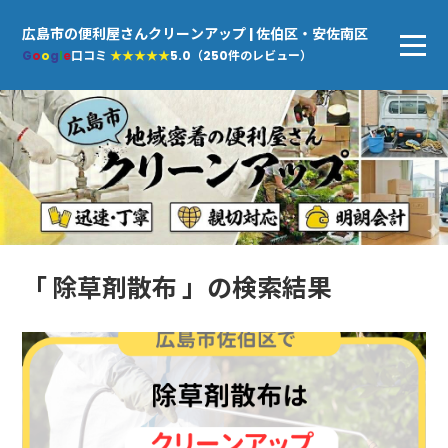
広島市の便利屋さんクリーンアップ | 佐伯区・安佐南区
G
o
o
g
l
e
口コミ
★★★★★
5.0（250件のレビュー）
「 除草剤散布 」の検索結果