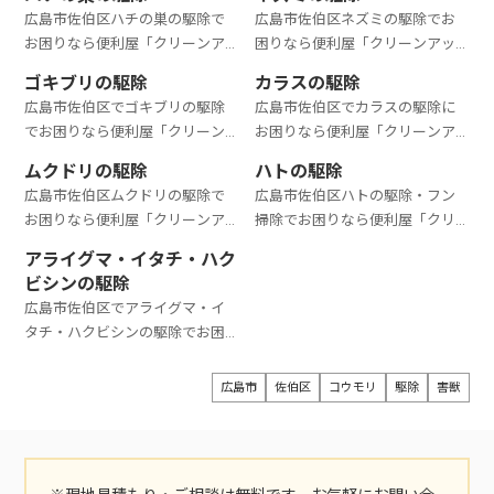
広島市佐伯区ハチの巣の駆除で
広島市佐伯区ネズミの駆除でお
お困りなら便利屋「クリーンア
困りなら便利屋「クリーンアッ
ップ」におまかせください。ハ
プ」におまかせください。ネズ
ゴキブリの駆除
カラスの駆除
チの巣の駆除は5,500円～で対応
ミの駆除は60,000円～で対応で
広島市佐伯区でゴキブリの駆除
広島市佐伯区でカラスの駆除に
できます。ご希望に応じて、臨機
きます。ご希望に応じて、臨機応
でお困りなら便利屋「クリーン
お困りなら便利屋「クリーンア
応変に対応いたします。ご相談・
変に対応いたします。ご相談・見
アップ」におまかせください。
ップ」におまかせください。カ
見積もりは無料です。お気軽にお
積もりは無料です。お気軽にお問
ムクドリの駆除
ハトの駆除
ゴキブリの駆除は5,500円～で対
ラスの駆除は20,000円～で対応
問い合わせください。
い合わせください。
広島市佐伯区ムクドリの駆除で
広島市佐伯区ハトの駆除・フン
応できます。地域密着型の便利屋
できます。日常生活に支障を来し
お困りなら便利屋「クリーンア
掃除でお困りなら便利屋「クリ
のため、リーズナブルな価格で
ている場合、ご連絡いただけれ
ップ」におまかせください。ネ
ーンアップ」におまかせくださ
しっかり撤去いたします。ご相
ば可能な限り早めに対応させて
アライグマ・イタチ・ハク
ズミの駆除は25,000円～で対応
い。ハトの駆除・フン掃除は
談・見積もりは無料です。お気軽
いただきます。お見積りやご相談
ビシンの駆除
できます。ご希望に応じて、臨機
20,000円～で対応できます。巣
にお問い合わせください。
は無料ですのでお気軽にご相談
広島市佐伯区でアライグマ・イ
応変に対応いたします。ご相談・
ができているかや対応範囲など、
ください。
タチ・ハクビシンの駆除でお困
見積もりは無料です。お気軽にお
様々な状況により異なります。ご
りなら便利屋「クリーンアッ
問い合わせください。
相談・見積もりは無料です。お気
プ」におまかせください。アラ
広島市
佐伯区
コウモリ
駆除
害獣
軽にお問い合わせください。
イグマ・イタチ・ハクビシンの
駆除は30,000円～で対応いたし
ます。日常生活に支障を来してい
る方は、お気軽にご相談くださ