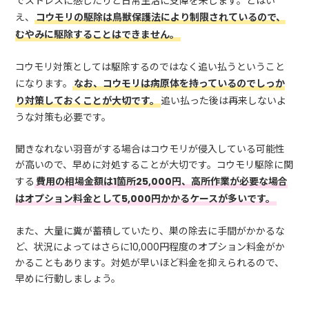
でストレスに感じたりと日常生活に支障を来します。とはい
え、
コウモリの駆除は鳥獣保護法により制限されているので、
むやみに駆除することはできません。
コウモリ対策としては駆除するのではなく追い払うということ
になります。
なお、コウモリは病原体を持っているのでしっか
り対策しておくことが大切です。
追い払った後は再来しないよ
うな対策も必要です。
聞きなれない羽音がする場合はコウモリが侵入している可能性
が高いので、早めに対処することが大切です。コウモリ駆除に関
する
費用の相場金額は1箇所25,000円、高所作業が必要な場合
はオプション料金として5,000円かかるケースが多いです。
また、大量に糞が蓄積していたり、巣の除去に手間がかかるな
ど、状況によってはさらに10,000円程度のオプション料金がか
かることもあります。対処が早いほど料金を抑えられるので、
早めに行動しましょう。