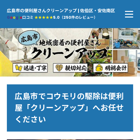
広島市の便利屋さんクリーンアップ | 佐伯区・安佐南区
G
o
o
g
l
e
口コミ
★★★★★
5.0（250件のレビュー）
広島市でコウモリの駆除は便利
屋「クリーンアップ」へお任せ
ください