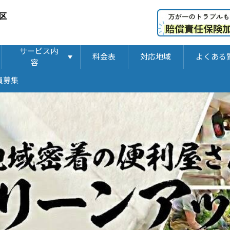
区
サービス内
料金表
対応地域
よくある
容
員募集