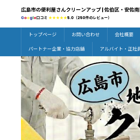
広島市の便利屋さんクリーンアップ | 佐伯区・安佐南
G
o
o
g
l
e
口コミ
★★★★★
5.0（250件のレビュー）
トップページ
お問い合わせ
会社概要
パートナー企業・協力店舗
アルバイト・正社